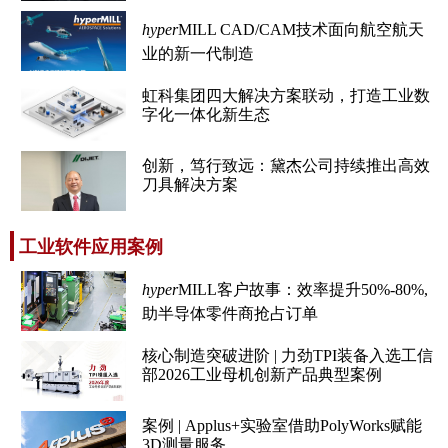
hyper
MILL CAD/CAM技术面向航空航天
业的新一代制造
虹科集团四大解决方案联动，打造工业数
字化一体化新生态
创新，笃行致远：黛杰公司持续推出高效
刀具解决方案
工业软件应用案例
hyper
MILL客户故事：效率提升50%-80%,
助半导体零件商抢占订单
核心制造突破进阶 | 力劲TPI装备入选工信
部2026工业母机创新产品典型案例
案例 | Applus+实验室借助PolyWorks赋能
3D测量服务