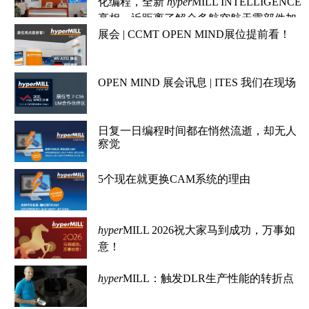
化编程，全新
hyper
MILL INTELLIGENCE
亮相，近距离了解众多航空航天零部件加
工
展会 | CCMT OPEN MIND展位提前看！
OPEN MIND 展会讯息 | ITES 我们在现场
日复一日编程时间都在悄然流逝，却无人
察觉
5个现在就更换CAM系统的理由
hyper
MILL 2026祝大家马到成功，万事如
意！
hyper
MILL：触发DLR生产性能的转折点