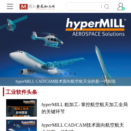
|
hyper
hyper
MILL CAD/CAM技术面向航空航天业的新一代制造
MILL 2026 CAD/CAM 软件 编程更快，处理更高效
hyper
InnovMetric发布PolyWorks 2026版 借助云端技术、人工智能(AI)与广泛通用的兼容性提升3D测量新高度
工业软件头条
hyper
MILL 粗加工- 掌控航空航天加工全局
的关键环节
hyper
MILL CAD/CAM技术面向航空航天